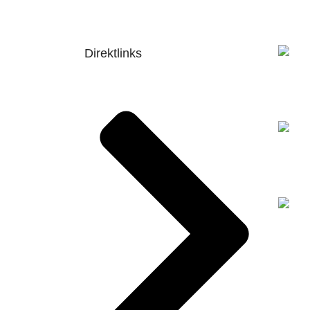
Direktlinks
Unser
tause
Unser
032 6
Unser
Tause